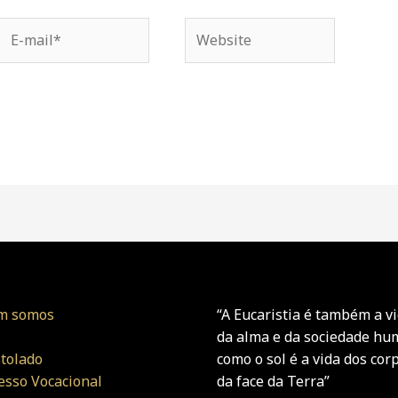
E-
Website
mail*
m somos
“A Eucaristia é também a v
da alma e da sociedade h
tolado
como o sol é a vida dos cor
esso Vocacional
da face da Terra”