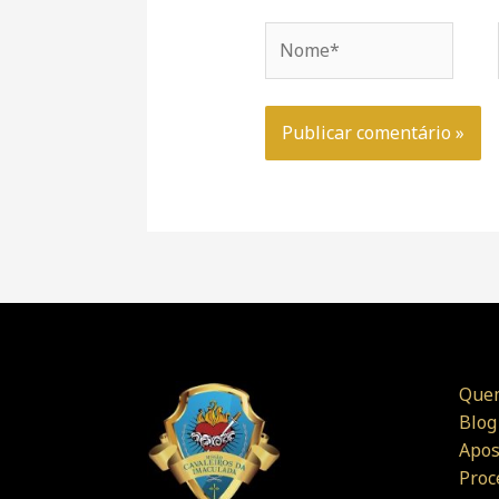
Nome*
Que
Blog
Apos
Proc