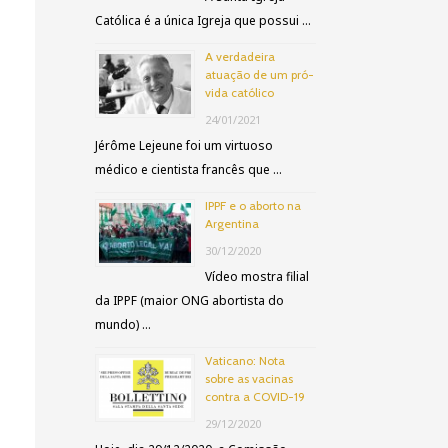
a
Católica é a única Igreja que possui …
r
A verdadeira
atuação de um pró-
p
vida católico
o
24/01/2021
r
Jérôme Lejeune foi um virtuoso
médico e cientista francês que …
:
IPPF e o aborto na
Argentina
30/12/2020
Vídeo mostra filial
da IPPF (maior ONG abortista do
mundo) …
Vaticano: Nota
sobre as vacinas
contra a COVID-19
29/12/2020