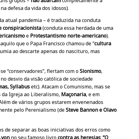
uns grupos –
não abarcam
completamente a
 na defesa da vida dos idosos).
da atual pandemia – é traduzida na conduta
 e conspiracionista
(conduta essa herdada de uma
ricanismo
e
Protestantismo
norte-americano
).
aquilo que o Papa Francisco chamou de “
cultura
sumia ao descarte apenas do nascituro, mas
se “conservadores”, flertam com o
Sionismo
,
no desvio da visão católica de sociedade
mas, Syllabus
etc). Atacam o Comunismo, mas se
 da Igreja ao Liberalismo,
Maçonaria
, e em
 Além de vários grupos estarem envenenados
mente pelo Perenialismo (de
Steve Bannon e Olavo
s de separar as boas iniciativas dos erros como
 Lyon
no seu famoso livro
contra as heresias
:
“O