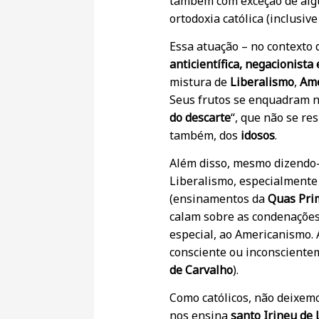
também com exceção de alg
ortodoxia católica (inclusive
Essa atuação – no contexto 
anticientífica, negacionista
mistura de
Liberalismo
,
Ame
Seus frutos se enquadram n
do descarte
“, que não se re
também, dos
idosos
.
Além disso, mesmo dizendo-
Liberalismo, especialmente 
(ensinamentos da
Quas Pri
calam sobre as condenações
especial, ao Americanismo.
consciente ou inconsciente
de Carvalho
).
Como católicos, não deixemo
nos ensina
santo Irineu de