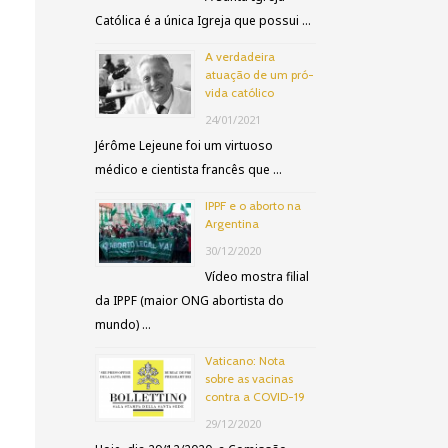
a
Católica é a única Igreja que possui …
r
A verdadeira
atuação de um pró-
p
vida católico
o
24/01/2021
r
Jérôme Lejeune foi um virtuoso
médico e cientista francês que …
:
IPPF e o aborto na
Argentina
30/12/2020
Vídeo mostra filial
da IPPF (maior ONG abortista do
mundo) …
Vaticano: Nota
sobre as vacinas
contra a COVID-19
29/12/2020