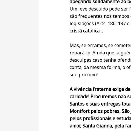
apegando solidamente ao b
Um leve descuido pode ser f
são frequentes nos tempos de
legislações (Arts. 186, 187
cristã católica…
Mas, se erramos, se cometem
repará-lo. Ainda que, algué
desculpas caso tenha ofend
conta; da mesma forma, o of
seu próximo!
A vivência fraterna exige d
caridade! Procuremos não s
Santos e suas entregas tota
Montfort pelos pobres, São 
pelos profissionais e estu
amor, Santa Gianna, pela famí