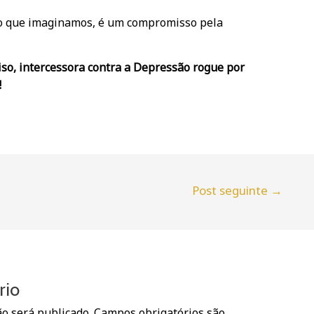
 do que imaginamos, é um compromisso pela
so, intercessora contra a Depressão rogue por
!
Post seguinte
→
rio
o será publicado.
Campos obrigatórios são