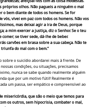
s grandezas; afeiçoai-vos com as coisa modestas.
os próprios olhos. Não pagueis a ninguém o mal
zer o bem diante de todos os homens. Se for
e vós, vivei em paz com todos os homens. Não vos
íssimos, mas deixai agir a ira de Deus, porque
a; a mim exercer a justiça, diz o Senhor. Se o teu
e comer; se tiver sede, dá-lhe de beber.
ás carvões em brasa sobre a sua cabeça. Não te
 triunfa do mal com o bem.”
sobre o suicídio abordarei mais à frente. De
 nossas condições, ou situações, precisamos
róximo, nunca se sabe quando realmente alguém
inda que por um motivo fútil! Realmente é
cada um passa, ser empático e compreensível ao
de misericórdia, que são o meio que temos para
om os outros, sem hipocrisia, combater o mal,