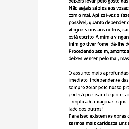
deixeis levar pelo gosto da
Não sejais sábios aos voss
com o mal. Aplicai-vos a fa
possível, quanto depender d
vingueis uns aos outros, car
está escrito: A mim a vinganç
inimigo tiver fome, dá-lhe d
Procedendo assim, amontoar
deixes vencer pelo mal, mas
O assunto mais aprofundado 
imediato, independente das
sempre zelar pelo nosso p
poderá precisar da gente, a
complicado imaginar o que 
lado dos outros!
Para isso existem as obras 
sermos mais caridosos uns c