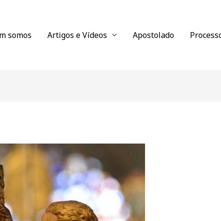
m somos
Artigos e Vídeos
Apostolado
Process