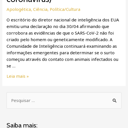
dos
EUA
Apologética
,
Ciência
,
Política/Cultura
sobre
O escritório do diretor nacional de inteligência dos EUA
a
emitiu uma declaração no dia 30/04 afirmando que
origem
corrobora as evidências de que o SARS-CoV-2 não foi
do
criado pelo homem ou geneticamente modificado. A
SARS-
Comunidade de Inteligência continuará examinando as
CoV-
informações emergentes para determinar se o surto
2
começou através do contato com animais infectados ou
(novo
se …
coronavírus)
Leia mais »
P
e
s
Saiba mais:
q