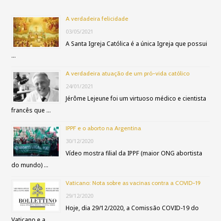
u
A verdadeira felicidade
i
03/05/2021
s
A Santa Igreja Católica é a única Igreja que possui
…
a
r
A verdadeira atuação de um pró-vida católico
p
24/01/2021
Jérôme Lejeune foi um virtuoso médico e cientista
o
francês que …
r
IPPF e o aborto na Argentina
:
30/12/2020
Vídeo mostra filial da IPPF (maior ONG abortista
do mundo) …
Vaticano: Nota sobre as vacinas contra a COVID-19
29/12/2020
Hoje, dia 29/12/2020, a Comissão COVID-19 do
Vaticano e a …