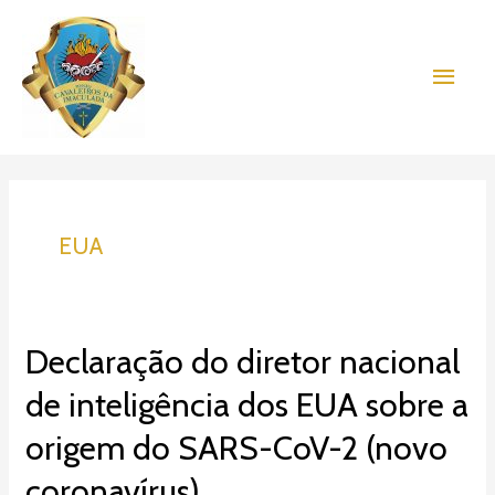
Ir
Men
para
o
princ
conteúdo
EUA
Declaração
Declaração do diretor nacional
do
de inteligência dos EUA sobre a
diretor
nacional
origem do SARS-CoV-2 (novo
de
inteligência
coronavírus)