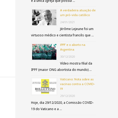
é a única Igreja que possui …
a
A verdadeira atuação de
r
um pró-vida católico
p
24/01/2021
o
Jérôme Lejeune foi um
virtuoso médico e cientista francês que …
r
IPPF e o aborto na
:
Argentina
30/12/2020
Vídeo mostra filial da
IPPF (maior ONG abortista do mundo) …
Vaticano: Nota sobre as
vacinas contra a COVID-
19
29/12/2020
Hoje, dia 29/12/2020, a Comissão COVID-
19 do Vaticano e a …