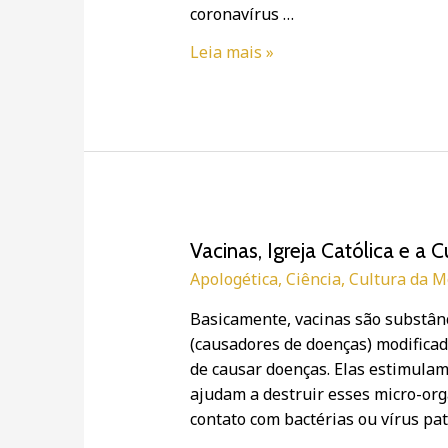
coronavírus …
Leia mais »
Vacinas,
Vacinas, Igreja Católica e a 
Igreja
Apologética
,
Ciência
,
Cultura da M
Católica
Basicamente, vacinas são substânci
e
(causadores de doenças) modifica
a
de causar doenças. Elas estimulam
Cultura
ajudam a destruir esses micro-or
da
contato com bactérias ou vírus pat
Morte