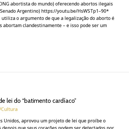
r ONG abortista do mundo) oferecendo abortos ilegais
o Senado Argentino) https://youtu.be/HsWSTp1–90*
 utiliza o argumento de que a legalização do aborto é
s abortam clandestinamente – e isso pode ser um
e lei do “batimento cardíaco”
a/Cultura
s Unidos, aprovou um projeto de lei que proíbe o
s depois que seus corações podem ser detectados por