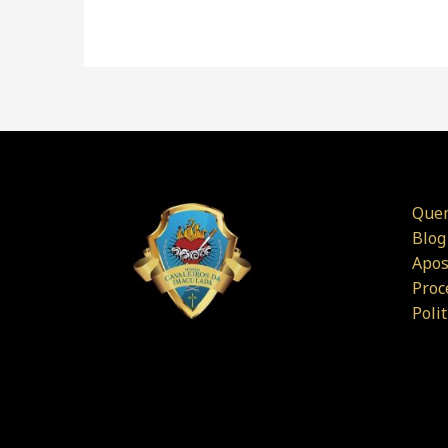
Que
Blog
Apos
Proc
Poli