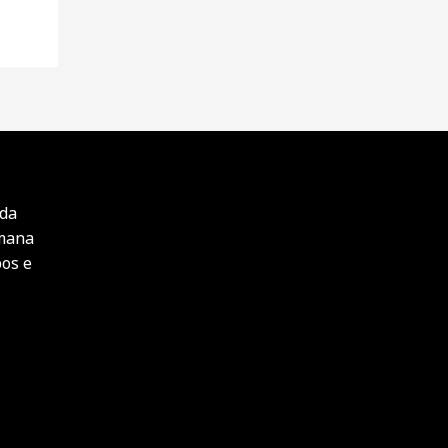
ida
umana
pos e