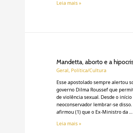
Leia mais »
Mandetta,
Mandetta, aborto e a hipocri
aborto
Geral
,
Política/Cultura
e
Esse apostolado sempre alertou so
a
governo Dilma Roussef que permit
hipocrisia
de violência sexual. Desde o iníc
da
neoconservador lembrar-se disso.
Neodireita
afirmou (1) que o Ex-Ministro da …
Leia mais »