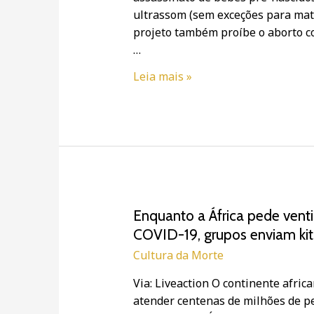
ultrassom (sem exceções para mata
lei
projeto também proíbe o aborto c
do
…
“batimento
cardíaco”
Leia mais »
Enquanto
Enquanto a África pede vent
a
COVID-19, grupos enviam kit
África
Cultura da Morte
pede
Via: Liveaction O continente afric
ventiladores
atender centenas de milhões de pe
e