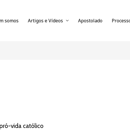
m somos
Artigos e Vídeos
Apostolado
Process
pró-vida católico