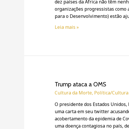
dez países da África não têm nen
EPIs
organizações progressistas como 
durante
para o Desenvolvimento) estão a
a
Pandemia
Leia mais »
de
COVID-
19,
grupos
enviam
kits
de
aborto
Trump
Trump ataca a OMS
ataca
Cultura da Morte
,
Política/Cultura
a
O presidente dos Estados Unidos,
OMS
uma carta em seu twitter acusand
acobertamento da epidemia de Covi
uma doença contagiosa no país, de 