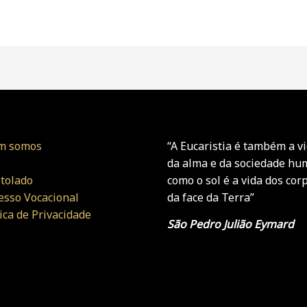
m somos
“A Eucaristia é também a v
da alma e da sociedade h
tolado
como o sol é a vida dos cor
esso Vocacional
da face da Terra”
tica de Privacidade
São Pedro Julião Eymard