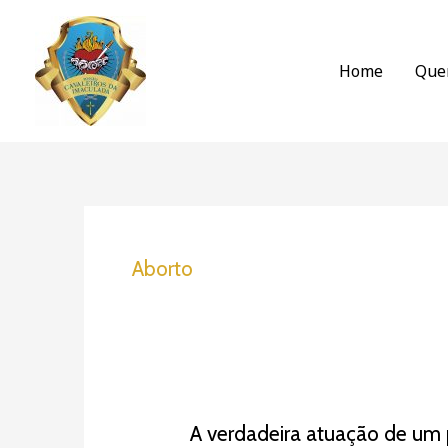
Ir
para
o
Home
Que
conteúdo
Aborto
A
A verdadeira atuação de um 