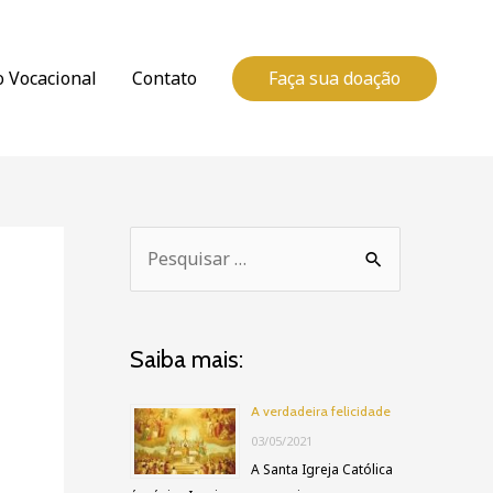
Faça sua doação
o Vocacional
Contato
P
e
s
Saiba mais:
q
u
A verdadeira felicidade
i
03/05/2021
A Santa Igreja Católica
s