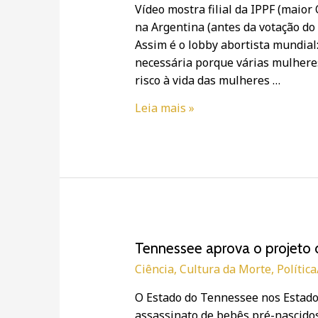
Vídeo mostra filial da IPPF (maio
aborto
na Argentina (antes da votação d
na
Assim é o lobby abortista mundial:
Argentina
necessária porque várias mulhere
risco à vida das mulheres …
Leia mais »
Tennessee
Tennessee aprova o projeto d
aprova
Ciência
,
Cultura da Morte
,
Polític
o
O Estado do Tennessee nos Estado
projeto
assassinato de bebês pré-nascido
de