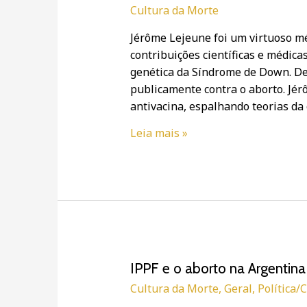
verdadeira
Cultura da Morte
atuação
Jérôme Lejeune foi um virtuoso mé
de
contribuições científicas e médica
um
genética da Síndrome de Down. De
pró-
publicamente contra o aborto. Jé
vida
antivacina, espalhando teorias da
católico
Leia mais »
IPPF
IPPF e o aborto na Argentina
e
Cultura da Morte
,
Geral
,
Política/
o