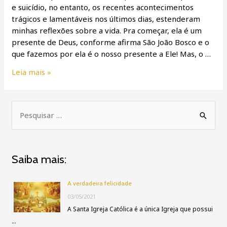
cuidado
e suicídio, no entanto, os recentes acontecimentos
por
trágicos e lamentáveis nos últimos dias, estenderam
ela.
minhas reflexões sobre a vida. Pra começar, ela é um
presente de Deus, conforme afirma São João Bosco e o
que fazemos por ela é o nosso presente a Ele! Mas, o …
Leia mais »
P
e
s
Saiba mais:
q
u
A verdadeira felicidade
i
03/05/2021
s
A Santa Igreja Católica é a única Igreja que possui
…
a