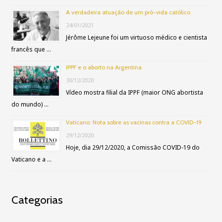
r
A verdadeira atuação de um pró-vida católico
p
24/01/2021
Jérôme Lejeune foi um virtuoso médico e cientista
o
francês que …
r
IPPF e o aborto na Argentina
:
30/12/2020
Vídeo mostra filial da IPPF (maior ONG abortista
do mundo) …
Vaticano: Nota sobre as vacinas contra a COVID-19
29/12/2020
Hoje, dia 29/12/2020, a Comissão COVID-19 do
Vaticano e a …
Categorias