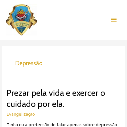
Ir
Men
para
o
princ
conteúdo
Depressão
Prezar
Prezar pela vida e exercer o
pela
cuidado por ela.
vida
e
Evangelização
exercer
o
Tinha eu a pretensão de falar apenas sobre depressão